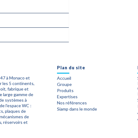
Plan du site
947 à Monaco et
Accueil
 les 5 continents,
Groupe
it, fabrique et
Produits
ne large gamme de
Expertises
 de systèmes à
Nos références
 de l’espace WC :
Siamp dans le monde
ts, plaques de
mécanismes de
, réservoirs et