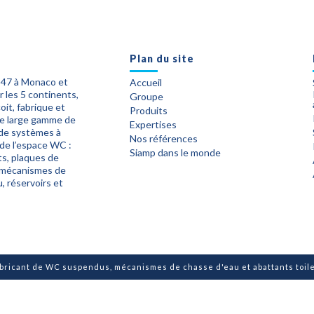
Plan du site
947 à Monaco et
Accueil
 les 5 continents,
Groupe
it, fabrique et
Produits
ne large gamme de
Expertises
 de systèmes à
Nos références
 de l’espace WC :
Siamp dans le monde
ts, plaques de
mécanismes de
, réservoirs et
abricant de WC suspendus, mécanismes de chasse d'eau et abattants toilet