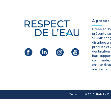
A propos
Créée en 1
présente sur
SIAMP conço
distribue u
produits et
destination
bâti-suppor
commande, 
chasse d’eau
abattants.
Copyright © 2017 SIAMP - F