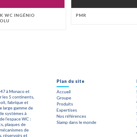
K WC INGÉNIO
PMR
OLU
Plan du site
947 à Monaco et
Accueil
 les 5 continents,
Groupe
it, fabrique et
Produits
ne large gamme de
Expertises
 de systèmes à
Nos références
 de l’espace WC :
Siamp dans le monde
ts, plaques de
mécanismes de
, réservoirs et