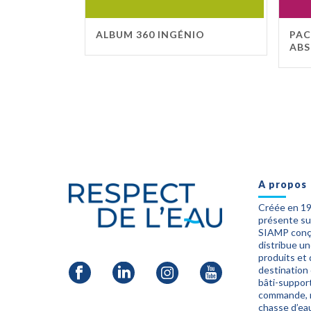
ALBUM 360 INGÉNIO
PAC
ABS
A propos
Créée en 1
présente sur
SIAMP conço
distribue u
produits et
destination
bâti-suppor
commande, 
chasse d’eau